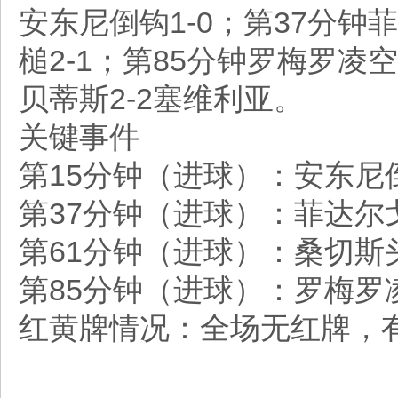
安东尼倒钩1-0；第37分钟
槌2-1；第85分钟罗梅罗凌
贝蒂斯2-2塞维利亚。
关键事件
第15分钟（进球）：安东尼
第37分钟（进球）：菲达尔
第61分钟（进球）：桑切斯
第85分钟（进球）：罗梅罗
红黄牌情况：全场无红牌，