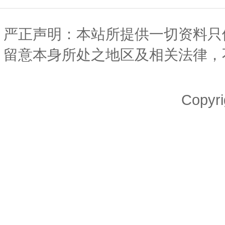
严正声明：本站所提供一切资料只
留意本身所处之地区及相关法律，
Copy