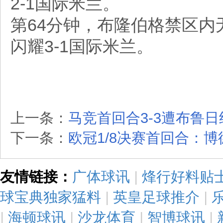
2-1国际米兰。
第64分钟，布隆伯格禁区
闪耀3-1国际米兰。
上一条：
马竞首回合3-3遭布鲁
下一条：
欧冠1/8决赛首回合：博
友情链接：
广体球讯
|
烽行好料贴
球宝典独家猛料
|
英皇足球推介
|
|
海顿球讯
|
沙龙体育
|
智博球讯
|