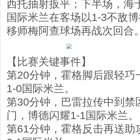
西托抽射扳平；下半场，海
国际米兰在客场以1-3不敌
移师梅阿查球场再战次回合
【比赛关键事件】
第20分钟，霍格脚后跟轻
1-0国际米兰。
第30分钟，巴雷拉传中到
门，博德闪耀1-1国际米兰。
第61分钟，霍格反击再送