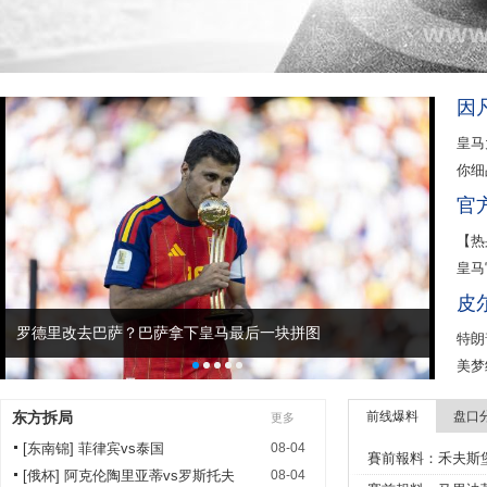
因
皇马
王
你细
能
官
【热
建功
皇马
纪录
皮
罗德里改去巴萨？巴萨拿下皇马最后一块拼图
拿下
特朗
美梦
洛？
东方拆局
前线爆料
盘口
更多
[东南锦] 菲律宾vs泰国
08-04
賽前報料：禾夫斯
[俄杯] 阿克伦陶里亚蒂vs罗斯托夫
08-04