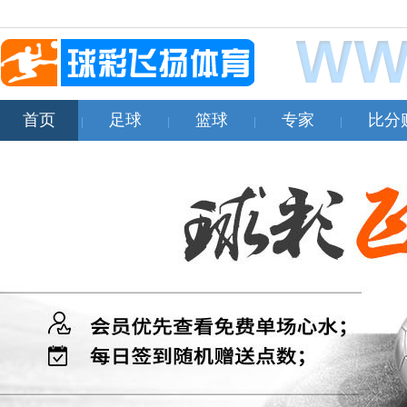
首页
足球
篮球
专家
比分
|
|
|
|